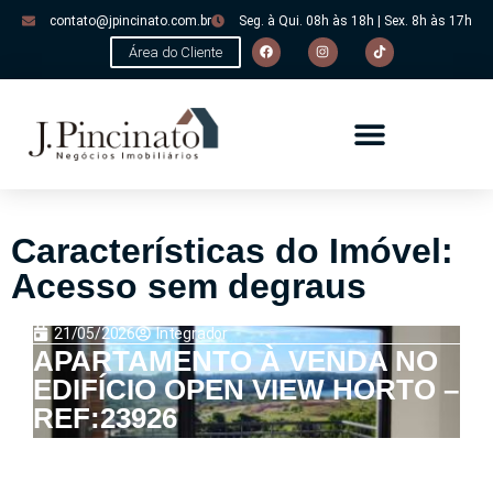
contato@jpincinato.com.br
Seg. à Qui. 08h às 18h | Sex. 8h às 17h
Área do Cliente
Características do Imóvel:
Acesso sem degraus
21/05/2026
Integrador
APARTAMENTO À VENDA NO
EDIFÍCIO OPEN VIEW HORTO –
REF:23926