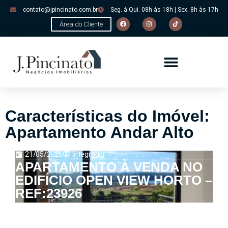
contato@jpincinato.com.br
Seg. à Qui. 08h às 18h | Sex. 8h às 17h
Área do Cliente
Características do Imóvel:
Apartamento Andar Alto
21/05/2026
Integrador
APARTAMENTO À VENDA NO
EDIFÍCIO OPEN VIEW HORTO –
REF:23926