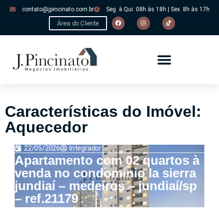
contato@jpincinato.com.br
Seg. à Qui. 08h às 18h | Sex. 8h às 17h
Área do Cliente
Características do Imóvel:
Aquecedor
22/05/2026
Integrador
Apartamento com 02 quartos à
venda no condomínio la sierra
jundiaí – medeiros – jundiaí/sp
– ref.21179