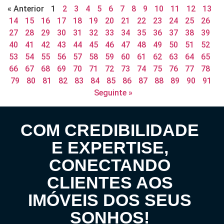
« Anterior
1
2
3
4
5
6
7
8
9
10
11
12
13
14
15
16
17
18
19
20
21
22
23
24
25
26
27
28
29
30
31
32
33
34
35
36
37
38
39
40
41
42
43
44
45
46
47
48
49
50
51
52
53
54
55
56
57
58
59
60
61
62
63
64
65
66
67
68
69
70
71
72
73
74
75
76
77
78
79
80
81
82
83
84
85
86
87
88
89
90
91
Seguinte »
COM CREDIBILIDADE
E EXPERTISE,
CONECTANDO
CLIENTES AOS
IMÓVEIS DOS SEUS
SONHOS!