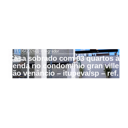
11/06/2026
Integrador
Casa sobrado com 03 quartos à
venda no condomínio gran ville
são venâncio – itupeva/sp – ref.