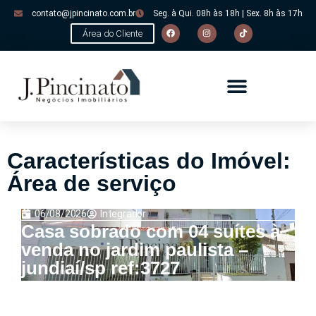
contato@jpincinato.com.br
Seg. à Qui. 08h às 18h | Sex. 8h às 17h
Área do Cliente
Características do Imóvel:
Área de serviço
06/08/2026
Integrador
Casa sobrado com 04 suítes à
venda no jardim paulista –
jundiaí/sp ref:3727