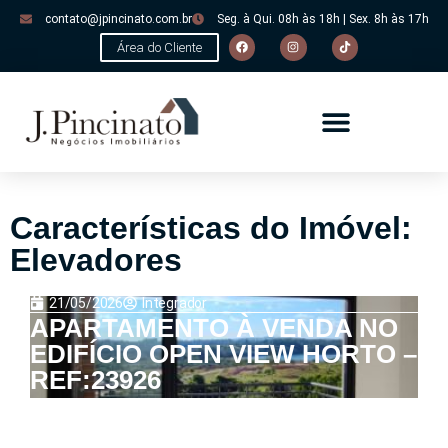
contato@jpincinato.com.br
Seg. à Qui. 08h às 18h | Sex. 8h às 17h
Área do Cliente
Características do Imóvel:
Elevadores
21/05/2026
Integrador
APARTAMENTO À VENDA NO
EDIFÍCIO OPEN VIEW HORTO –
REF:23926