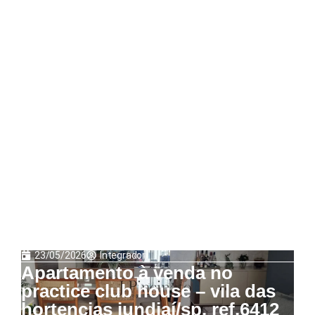
23/05/2026
Integrador
Apartamento à venda no
practice club house – vila das
hortencias jundiaí/sp. ref.6412