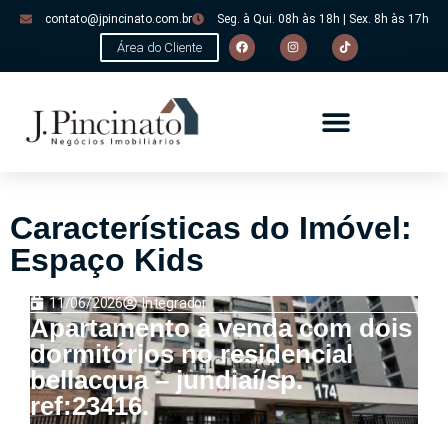
contato@jpincinato.com.br
Seg. à Qui. 08h às 18h | Sex. 8h às 17h
Área do Cliente
Características do Imóvel:
Espaço Kids
11/06/2026
Integrador
Apartamento à venda com dois
dormitórios no residencial
bellacqua – jundiaí/sp.
ref:23416.