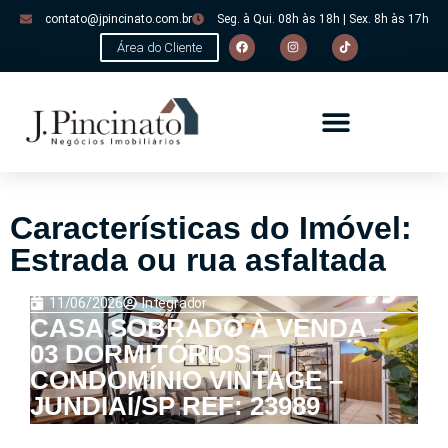
contato@jpincinato.com.br
Seg. à Qui. 08h às 18h | Sex. 8h às 17h
Área do Cliente
Características do Imóvel:
Estrada ou rua asfaltada
11/06/2026
Integrador
CASA SOBRADO À VENDA –
03 DORMITÓRIOS –
CONDOMÍNIO VINTAGE –
JUNDIAÍ/SP REF: 23989