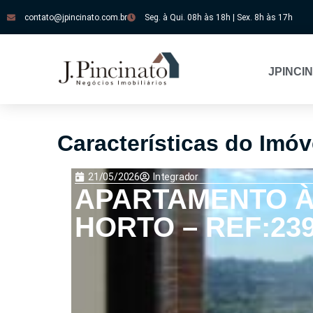
contato@jpincinato.com.br
Seg. à Qui. 08h às 18h | Sex. 8h às 17h
JPINCI
Características do Imóv
21/05/2026
Integrador
APARTAMENTO À 
HORTO – REF:23