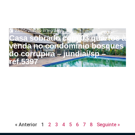
23/05/2026
Integrador
Casa sobrado com 03 quartos à
venda no condomínio bosques
do corrupira – jundiaí/sp –
ref.5397
« Anterior
1
2
3
4
5
6
7
8
Seguinte »