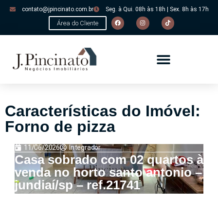
contato@jpincinato.com.br
Seg. à Qui. 08h às 18h | Sex. 8h às 17h
Área do Cliente
Características do Imóvel:
Forno de pizza
11/06/2026
Integrador
Casa sobrado com 02 quartos à
venda no horto santo antonio –
jundiaí/sp – ref.21741