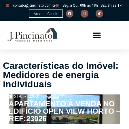
contato@jpincinato.com.br
Seg. à Qui. 08h às 18h | Sex. 8h às 17h
Área do Cliente
Características do Imóvel:
Medidores de energia
individuais
21/05/2026
Integrador
APARTAMENTO À VENDA NO
EDIFÍCIO OPEN VIEW HORTO –
REF:23926