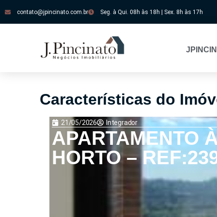
contato@jpincinato.com.br
Seg. à Qui. 08h às 18h | Sex. 8h às 17h
JPINCI
Características do Imóv
21/05/2026
Integrador
APARTAMENTO À 
HORTO – REF:23