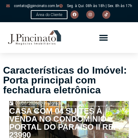
contato@jpincinato.com.br
Seg. à Qui. 08h às 18h | Sex. 8h às 17h
Área do Cliente
Características do Imóvel:
Porta principal com
fechadura eletrônica
09/06/2026
Integrador
CASA COM 04 SUÍTES À
VENDA NO CONDOMÍNIO
PORTAL DO PARAISO II REF:
23990