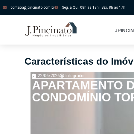
contato@jpincinato.com.br
Seg. à Qui. 08h às 18h | Sex. 8h às 17h
JPINCI
Características do Imóve
22/06/2026
Integrador
APARTAMENTO D
CONDOMÍNIO TOP 