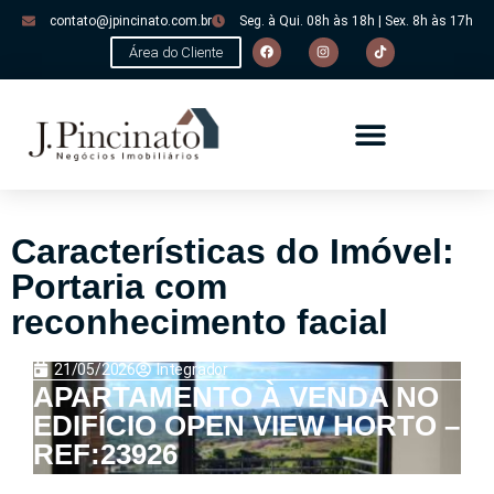
contato@jpincinato.com.br
Seg. à Qui. 08h às 18h | Sex. 8h às 17h
Área do Cliente
Características do Imóvel:
Portaria com
reconhecimento facial
21/05/2026
Integrador
APARTAMENTO À VENDA NO
EDIFÍCIO OPEN VIEW HORTO –
REF:23926