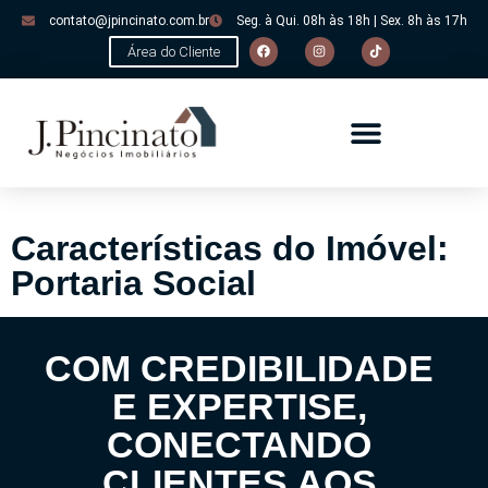
contato@jpincinato.com.br
Seg. à Qui. 08h às 18h | Sex. 8h às 17h
Área do Cliente
Características do Imóvel:
Portaria Social
COM CREDIBILIDADE
E EXPERTISE,
CONECTANDO
CLIENTES AOS