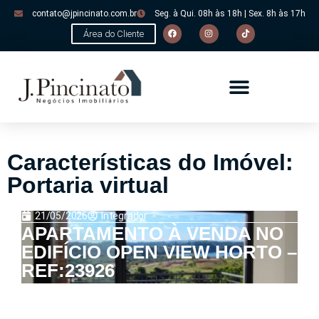
contato@jpincinato.com.br
Seg. à Qui. 08h às 18h | Sex. 8h às 17h
Área do Cliente
Características do Imóvel:
Portaria virtual
21/05/2026
Integrador
APARTAMENTO À VENDA NO
EDIFÍCIO OPEN VIEW HORTO –
REF:23926