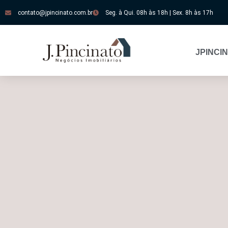
contato@jpincinato.com.br
Seg. à Qui. 08h às 18h | Sex. 8h às 17h
JPINCI