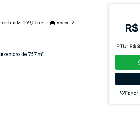
onstruída: 169,00m²
Vagas: 2
R$
IPTU:
R$ 
 dezembro de 757 m².
Favori