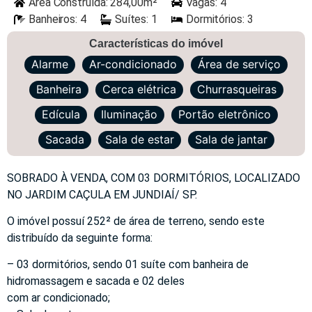
Área Construída: 284,00m²
Vagas: 4
Banheiros: 4
Suítes: 1
Dormitórios: 3
Características do imóvel
Alarme
Ar-condicionado
Área de serviço
Banheira
Cerca elétrica
Churrasqueiras
Edícula
Iluminação
Portão eletrônico
Sacada
Sala de estar
Sala de jantar
SOBRADO À VENDA, COM 03 DORMITÓRIOS, LOCALIZADO
NO JARDIM CAÇULA EM JUNDIAÍ/ SP.
O imóvel possuí 252² de área de terreno, sendo este
distribuído da seguinte forma:
– 03 dormitórios, sendo 01 suíte com banheira de
hidromassagem e sacada e 02 deles
com ar condicionado;