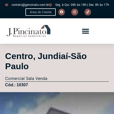
contato@jpincinato.com.br
Seg. à Qui. 08h às 18h | Sex. 8h às 17h
Área do Cliente
Centro, Jundiaí-São
Paulo
Comercial
Sala
Venda
Cód.: 10307