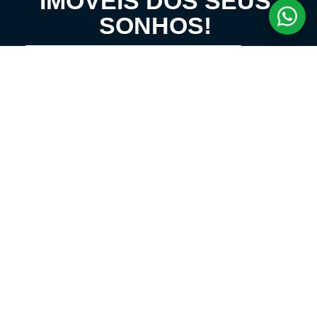
IMÓVEIS DOS SEUS
SONHOS!
VENHA CONHECER O SEU FUTURO LAR!
LOCAÇÃO E ADMINISTRATIVO
(11) 4431-1600
contato@jpincinato.com.br
Whatsapp Locação