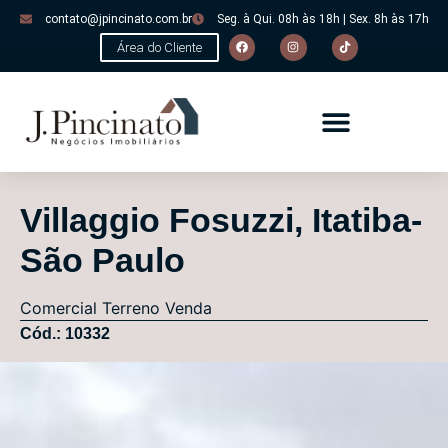
contato@jpincinato.com.br
Seg. à Qui. 08h às 18h | Sex. 8h às 17h
Área do Cliente
Villaggio Fosuzzi, Itatiba-
São Paulo
Comercial
Terreno
Venda
Cód.: 10332