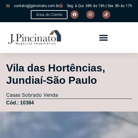
contato@jpincinato.com.br
Seg. à Qui. 08h às 18h | Sex. 8h às 17h
Área do Cliente
Vila das Hortências,
Jundiaí-São Paulo
Casas
Sobrado
Venda
Cód.: 10384