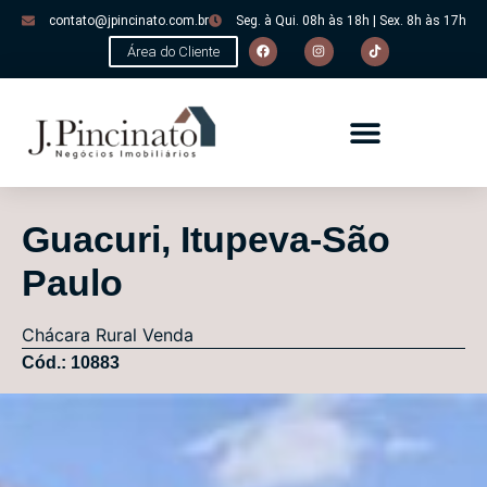
contato@jpincinato.com.br
Seg. à Qui. 08h às 18h | Sex. 8h às 17h
Área do Cliente
Guacuri, Itupeva-São
Paulo
Chácara
Rural
Venda
Cód.: 10883