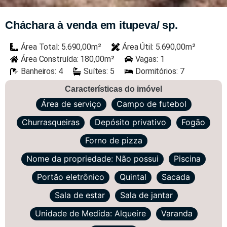
Cháchara à venda em itupeva/ sp.
Área Total: 5.690,00m²
Área Útil: 5.690,00m²
Área Construída: 180,00m²
Vagas: 1
Banheiros: 4
Suítes: 5
Dormitórios: 7
Características do imóvel
Área de serviço
Campo de futebol
Churrasqueiras
Depósito privativo
Fogão
Forno de pizza
Nome da propriedade: Não possui
Piscina
Portão eletrônico
Quintal
Sacada
Sala de estar
Sala de jantar
Unidade de Medida: Alqueire
Varanda