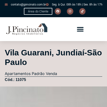
contato@jpincinato.com.br
Seg. à Qui. 08h às 18h | Sex. 8h às 17h
Área do Cliente
Vila Guarani, Jundiaí-São
Paulo
Apartamentos
Padrão
Venda
Cód.: 11075