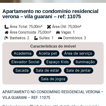
Apartamento no condomínio residencial
verona – vila guarani – ref: 11075
Área Total: 75,00m²
Área Útil: 75,00m²
Área Construída: 75,00m²
Vagas: 1
Banheiros: 2
Suítes: 1
Dormitórios: 3
Características do imóvel
Academia
Aceita pet
Área de serviço
Elevador Social
Espaço Kids
Iluminação
Sacada
Sala de estar
Sala de jantar
Sala de jogos
APARTAMENTO NO CONDOMÍNIO RESIDENCIAL VERONA –
VILA GUARANI – REF: 11075