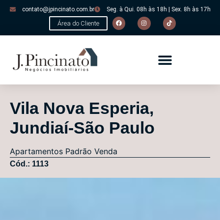
contato@jpincinato.com.br
Seg. à Qui. 08h às 18h | Sex. 8h às 17h
Área do Cliente
Vila Nova Esperia,
Jundiaí-São Paulo
Apartamentos
Padrão
Venda
Cód.: 1113