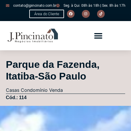
contato@jpincinato.com.br
Seg. à Qui. 08h às 18h | Sex. 8h às 17h
Área do Cliente
Parque da Fazenda,
Itatiba-São Paulo
Casas
Condomínio
Venda
Cód.: 114