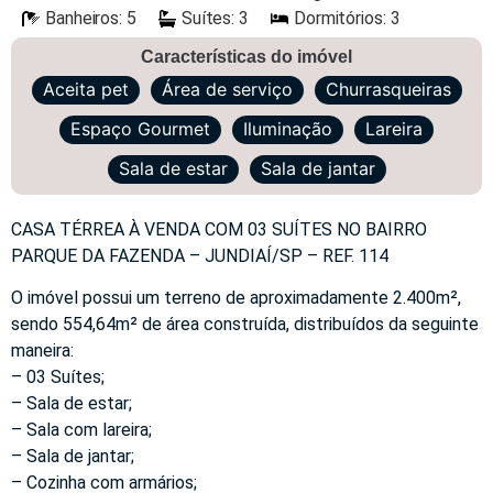
Banheiros: 5
Suítes: 3
Dormitórios: 3
Características do imóvel
Aceita pet
Área de serviço
Churrasqueiras
Espaço Gourmet
Iluminação
Lareira
Sala de estar
Sala de jantar
CASA TÉRREA À VENDA COM 03 SUÍTES NO BAIRRO
PARQUE DA FAZENDA – JUNDIAÍ/SP – REF. 114
O imóvel possui um terreno de aproximadamente 2.400m²,
sendo 554,64m² de área construída, distribuídos da seguinte
maneira:
– 03 Suítes;
– Sala de estar;
– Sala com lareira;
– Sala de jantar;
– Cozinha com armários;