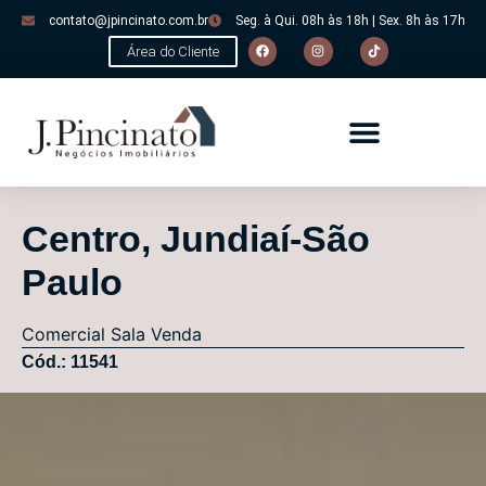
contato@jpincinato.com.br
Seg. à Qui. 08h às 18h | Sex. 8h às 17h
Área do Cliente
Centro, Jundiaí-São
Paulo
Comercial
Sala
Venda
Cód.: 11541