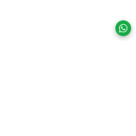
COM CREDIBILIDADE
E EXPERTISE,
CONECTANDO
CLIENTES AOS
IMÓVEIS DOS SEUS
SONHOS!
VENHA CONHECER O SEU FUTURO LAR!