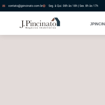
contato@jpincinato.com.br
Seg. à Qui. 08h às 18h | Sex. 8h às 17h
JPINCI