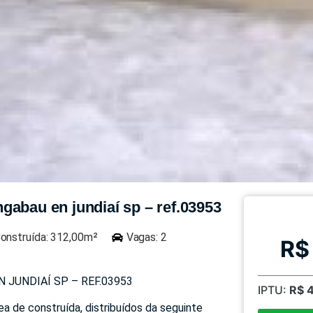
gabau en jundiaí sp – ref.03953
onstruída: 312,00m²
Vagas: 2
R$
JUNDIAÍ SP – REF.03953
IPTU:
R$ 
a de construída, distribuídos da seguinte