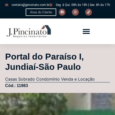
contato@jpincinato.com.br
Seg. à Qui. 08h às 18h | Sex. 8h às 17h
Área do Cliente
Portal do Paraíso I,
Jundiaí-São Paulo
Casas
Sobrado Condomínio
Venda e Locação
Cód.: 11983