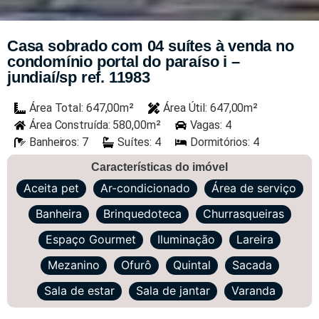
Casa sobrado com 04 suítes à venda no
condomínio portal do paraíso i –
jundiaí/sp ref. 11983
Área Total: 647,00m²
Área Útil: 647,00m²
Área Construída: 580,00m²
Vagas: 4
Banheiros: 7
Suítes: 4
Dormitórios: 4
Características do imóvel
Aceita pet
Ar-condicionado
Área de serviço
Banheira
Brinquedoteca
Churrasqueiras
Espaço Gourmet
Iluminação
Lareira
Mezanino
Ofurô
Quintal
Sacada
Sala de estar
Sala de jantar
Varanda