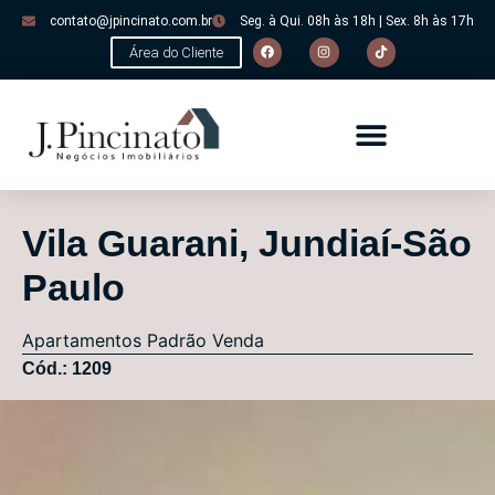
contato@jpincinato.com.br
Seg. à Qui. 08h às 18h | Sex. 8h às 17h
Área do Cliente
Vila Guarani, Jundiaí-São
Paulo
Apartamentos
Padrão
Venda
Cód.: 1209