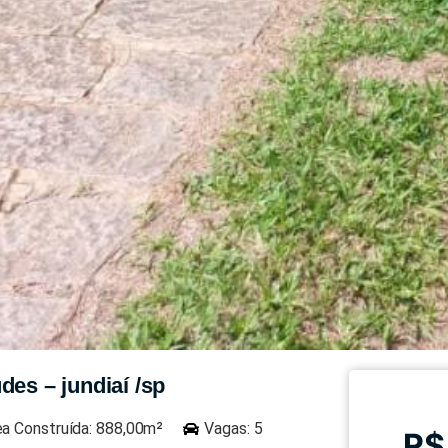
des – jundiaí /sp
ea Construída: 888,00m²
Vagas: 5
R$