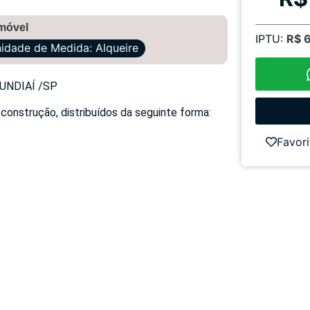
imóvel
IPTU:
R$ 
idade de Medida: Alqueire
UNDIAÍ /SP
construção, distribuídos da seguinte forma:
Favori