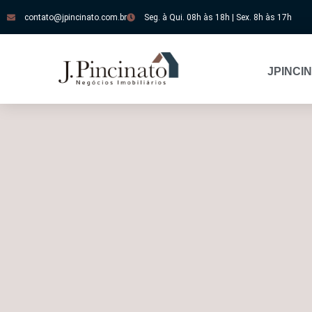
contato@jpincinato.com.br
Seg. à Qui. 08h às 18h | Sex. 8h às 17h
JPINCI