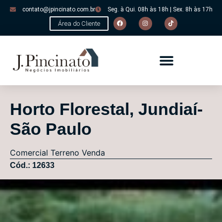
contato@jpincinato.com.br
Seg. à Qui. 08h às 18h | Sex. 8h às 17h
Área do Cliente
Horto Florestal, Jundiaí-
São Paulo
Comercial
Terreno
Venda
Cód.: 12633