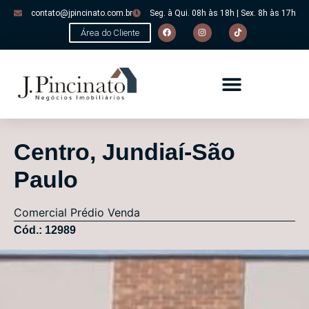
contato@jpincinato.com.br
Seg. à Qui. 08h às 18h | Sex. 8h às 17h
Área do Cliente
Centro, Jundiaí-São
Paulo
Comercial
Prédio
Venda
Cód.: 12989