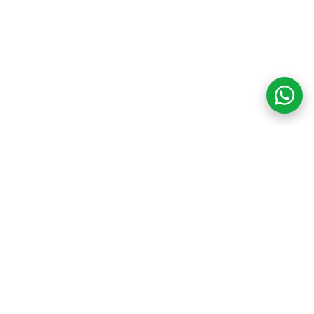
COM CREDIBILIDADE
E EXPERTISE,
CONECTANDO
CLIENTES AOS
IMÓVEIS DOS SEUS
SONHOS!