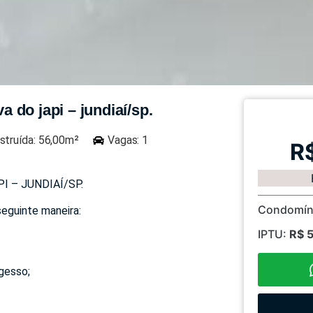
do japi – jundiaí/sp.
struída: 56,00m²
Vagas: 1
R
 – JUNDIAÍ/SP.
Condomín
seguinte maneira:
IPTU:
R$ 
gesso;