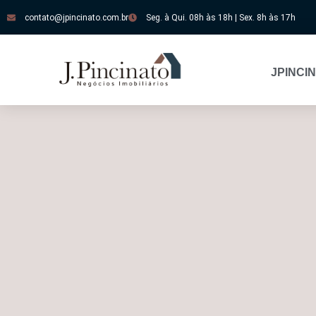
contato@jpincinato.com.br
Seg. à Qui. 08h às 18h | Sex. 8h às 17h
JPINCI