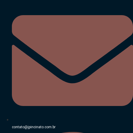
Ir
para
o
conteúdo
contato@jpincinato.com.br