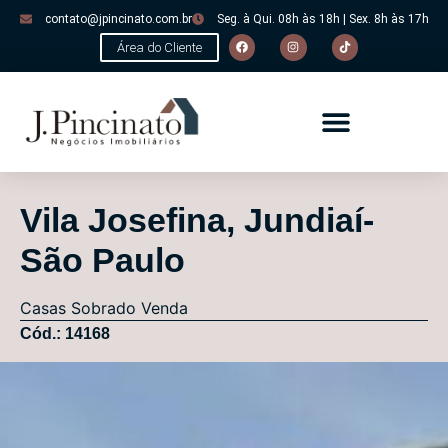
contato@jpincinato.com.br
Seg. à Qui. 08h às 18h | Sex. 8h às 17h
Área do Cliente
Vila Josefina, Jundiaí-
São Paulo
Casas
Sobrado
Venda
Cód.: 14168