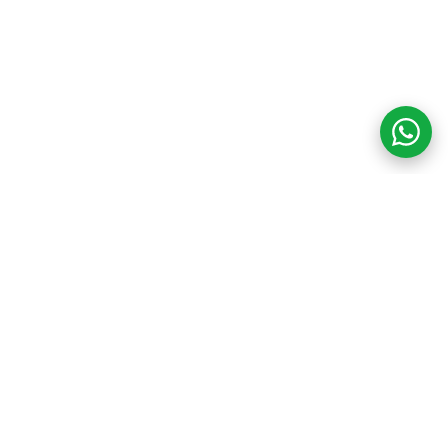
COM CREDIBILIDADE
E EXPERTISE,
CONECTANDO
CLIENTES AOS
IMÓVEIS DOS SEUS
SONHOS!