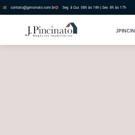
contato@jpincinato.com.br
Seg. à Qui. 08h às 18h | Sex. 8h às 17h
JPINCI