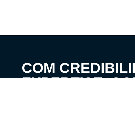
COM CREDIBILI
EXPERTISE, C
CLIENTES AOS 
SEUS SONHOS!
VENHA CONHECER O SEU FUTURO LAR!