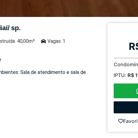
aí/ sp.
struída: 40,00m²
Vagas: 1
R
.
Condomín
mbientes: Sala de atendimento e sala de
IPTU:
R$ 
Favori