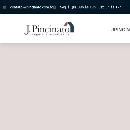
contato@jpincinato.com.br
Seg. à Qui. 08h às 18h | Sex. 8h às 17h
JPINCI