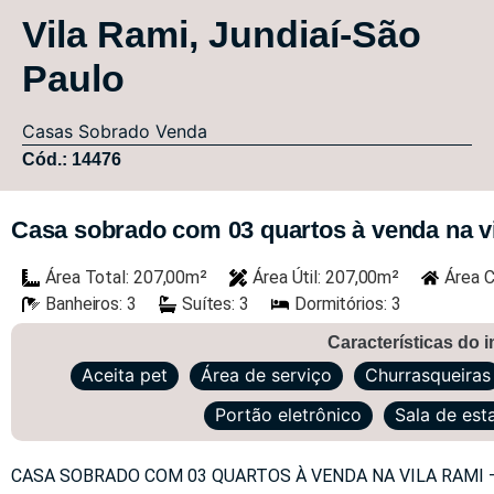
Vila Rami, Jundiaí-São
Paulo
Casas
Sobrado
Venda
Cód.: 14476
Casa sobrado com 03 quartos à venda na vil
Área Total: 207,00m²
Área Útil: 207,00m²
Área C
Banheiros: 3
Suítes: 3
Dormitórios: 3
Características do 
Aceita pet
Área de serviço
Churrasqueiras
Portão eletrônico
Sala de est
CASA SOBRADO COM 03 QUARTOS À VENDA NA VILA RAMI –