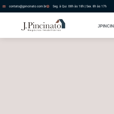
contato@jpincinato.com.br
Seg. à Qui. 08h às 18h | Sex. 8h às 17h
JPINCI