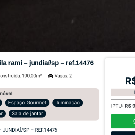
a rami – jundiaí/sp – ref.14476
onstruída: 190,00m²
Vagas: 2
R
imóvel
Espaço Gourmet
Iluminação
IPTU:
R$ 
ar
Sala de jantar
 JUNDIAÍ/SP – REF.14476