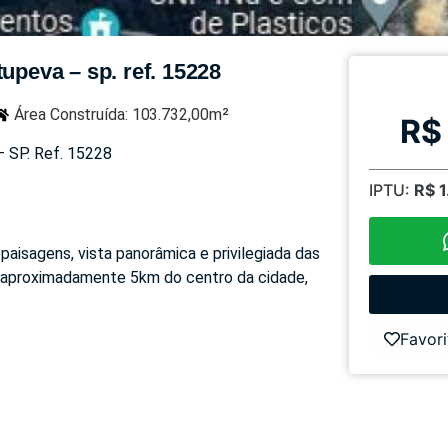
upeva – sp. ref. 15228
Área Construída: 103.732,00m²
R$
SP. Ref. 15228
IPTU:
R$ 
paisagens, vista panorâmica e privilegiada das
 a aproximadamente 5km do centro da cidade,
Favori