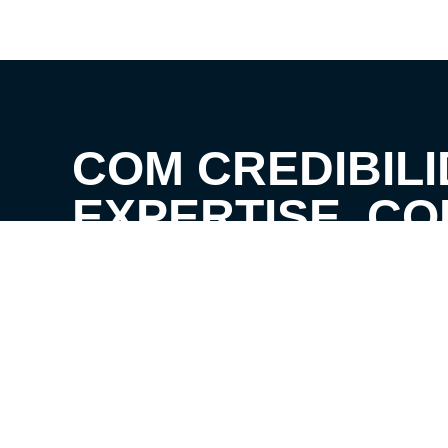
COM CREDIBILI
EXPERTISE, C
CLIENTES AOS 
SEUS SONHOS!
VENHA CONHECER O SEU FUTURO LAR!