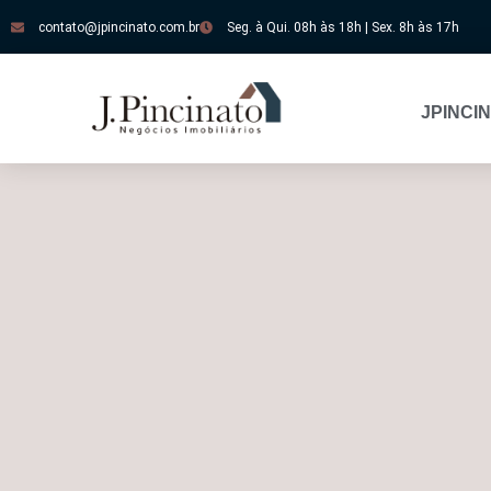
contato@jpincinato.com.br
Seg. à Qui. 08h às 18h | Sex. 8h às 17h
JPINCI