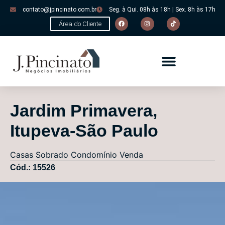
contato@jpincinato.com.br
Seg. à Qui. 08h às 18h | Sex. 8h às 17h
Área do Cliente
Jardim Primavera,
Itupeva-São Paulo
Casas
Sobrado Condomínio
Venda
Cód.: 15526