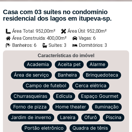
Casa com 03 suítes no condomínio
residencial dos lagos em itupeva-sp.
Área Total: 952,00m²
Área Útil: 952,00m²
Área Construída: 400,00m²
Vagas: 6
Banheiros: 6
Suítes: 3
Dormitórios: 3
Características do imóvel
Academia
Aceita pet
Alarme
Área de serviço
Banheira
Brinquedoteca
Campo de futebol
Cerca elétrica
Churrasqueiras
Edícula
Espaço Gourmet
Forno de pizza
Home theater
Iluminação
Jardim de inverno
Lareira
Ofurô
Piscina
Portão eletrônico
Quadra de tênis