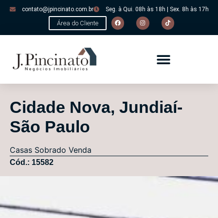
contato@jpincinato.com.br
Seg. à Qui. 08h às 18h | Sex. 8h às 17h
Área do Cliente
Cidade Nova, Jundiaí-
São Paulo
Casas
Sobrado
Venda
Cód.: 15582