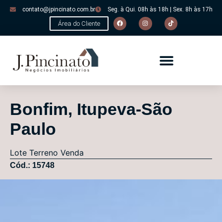
contato@jpincinato.com.br
Seg. à Qui. 08h às 18h | Sex. 8h às 17h
Área do Cliente
Bonfim, Itupeva-São
Paulo
Lote
Terreno
Venda
Cód.: 15748