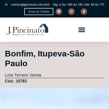
contato@jpincinato.com.br
Seg. à Qui. 08h às 18h | Sex. 8h às 17h
Área do Cliente
Bonfim, Itupeva-São
Paulo
Lote
Terreno
Venda
Cód.: 15783