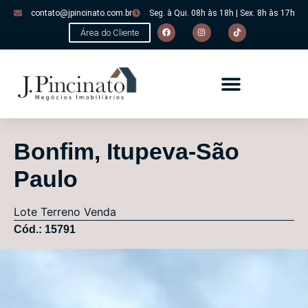
contato@jpincinato.com.br
Seg. à Qui. 08h às 18h | Sex. 8h às 17h
Área do Cliente
Bonfim, Itupeva-São
Paulo
Lote
Terreno
Venda
Cód.: 15791