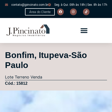
contato@jpincinato.com.br
Seg. à Qui. 08h às 18h | Sex. 8h às 17h
Área do Cliente
Bonfim, Itupeva-São
Paulo
Lote
Terreno
Venda
Cód.: 15812