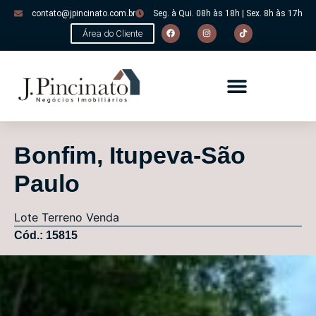
contato@jpincinato.com.br
Seg. à Qui. 08h às 18h | Sex. 8h às 17h
Área do Cliente
Bonfim, Itupeva-São
Paulo
Lote
Terreno
Venda
Cód.: 15815