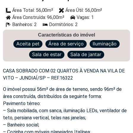
Área Total: 56,00m²
Área Útil: 56,00m²
Área Construída: 96,00m²
Vagas: 1
Banheiros: 2
Dormitórios: 2
Características do imóvel
Aceita pet
Área de serviço
Iluminação
Sala de estar
Sala de jantar
CASA SOBRADO COM 02 QUARTOS À VENDA NA VILA DE
VITO – JUNDIAÍ/SP – REF.16322
O imóvel possui 56m² de área de terreno, sendo 96m² de
área construída, distribuídos da seguinte forma:
Pavimento térreo:
– Sala mobiliada, com sanca, iluminação LEDs, ventilador de
teto, persiana vertical, telas nas janelas;
– Banheiro social;
– Cozinha com móveis planejados Italínea;