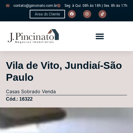
contato@jpincinato.com.br
Seg. à Qui. 08h às 18h | Sex. 8h às 17h
Área do Cliente
Vila de Vito, Jundiaí-São
Paulo
Casas
Sobrado
Venda
Cód.: 16322