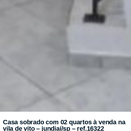
Casa sobrado com 02 quartos à venda na
vila de vito – jundiaí/sp – ref.16322