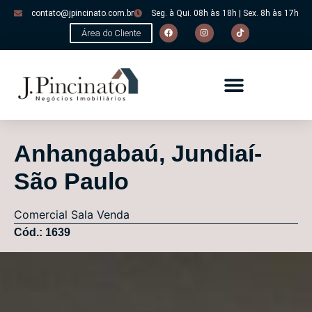
contato@jpincinato.com.br
Seg. à Qui. 08h às 18h | Sex. 8h às 17h
Área do Cliente
Anhangabaú, Jundiaí-
São Paulo
Comercial
Sala
Venda
Cód.: 1639