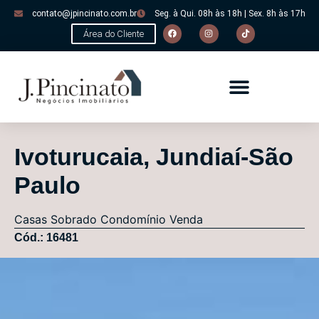
contato@jpincinato.com.br
Seg. à Qui. 08h às 18h | Sex. 8h às 17h
Área do Cliente
Ivoturucaia, Jundiaí-São
Paulo
Casas
Sobrado Condomínio
Venda
Cód.: 16481