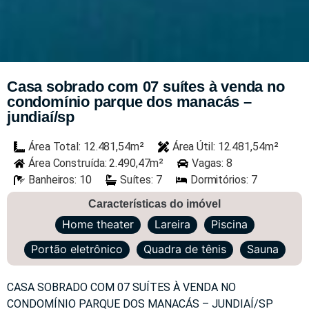
Casa sobrado com 07 suítes à venda no
condomínio parque dos manacás –
jundiaí/sp
Área Total: 12.481,54m²
Área Útil: 12.481,54m²
Área Construída: 2.490,47m²
Vagas: 8
Banheiros: 10
Suítes: 7
Dormitórios: 7
Características do imóvel
Home theater
Lareira
Piscina
Portão eletrônico
Quadra de tênis
Sauna
CASA SOBRADO COM 07 SUÍTES À VENDA NO
CONDOMÍNIO PARQUE DOS MANACÁS – JUNDIAÍ/SP