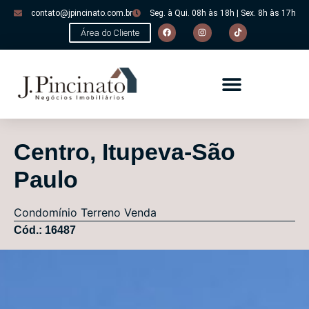
contato@jpincinato.com.br
Seg. à Qui. 08h às 18h | Sex. 8h às 17h
Área do Cliente
Centro, Itupeva-São
Paulo
Condomínio
Terreno
Venda
Cód.: 16487